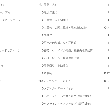
Q＋）
法、脂肪注入）
クールアイ
埋没二重術
ー（マドンナリフ
二重術（眉下切開法）
二重術（切開二重法・眼窩脂肪切除）
ア
糸リフト
耳たぶの形成、立ち耳形成
リッドヒアルロン
傷跡、ケロイドの治療、瘢痕拘縮形成術
いぼ、ほくろ、皮膚腫瘍治療
P）
脂肪吸引、脂肪注入
豊胸術
総
ス
メディカルアートメイク
メ
メディカルアートメイク
ヘアライン・ヘアスカルプ（薄毛対策）
（L
ヘアライン・ヘアスカルプ（薄毛対策）