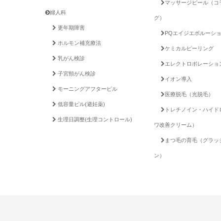
マッサージピール（コ
婦人科
グ）
更年期障害
PQエイジエボルー
ホルモン補充療法
ケミカルピーリング
乳がん検診
エレクトロポレーショ
子宮頸がん検診
イオン導入
モーニングアフターピル
医療脱毛（光脱毛）
低容量ピル(避妊薬)
トレチノイン・ハイド
生理日調整(生理コントロール)
ワ改善クリーム）
まつ毛の育毛（グラッ
ン）