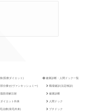
身(医療ダイエット)
健康診断・人間ドック一覧
部分痩せ(ヴァンキッシュミー)
職場健診(法定検診)
脂肪溶解注射
健康診断
ダイエット外来
人間ドック
毛治療(発毛外来)
プチドック