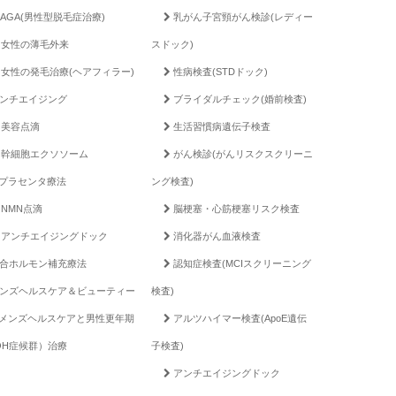
AGA(男性型脱毛症治療)
乳がん子宮頸がん検診(レディー
女性の薄毛外来
スドック)
女性の発毛治療(ヘアフィラー)
性病検査(STDドック)
ンチエイジング
ブライダルチェック(婚前検査)
美容点滴
生活習慣病遺伝子検査
幹細胞エクソソーム
がん検診(がんリスクスクリーニ
プラセンタ療法
ング検査)
NMN点滴
脳梗塞・心筋梗塞リスク検査
アンチエイジングドック
消化器がん血液検査
合ホルモン補充療法
認知症検査(MCIスクリーニング
ンズヘルスケア＆ビューティー
検査)
メンズヘルスケアと男性更年期
アルツハイマー検査(ApoE遺伝
OH症候群）治療
子検査)
アンチエイジングドック