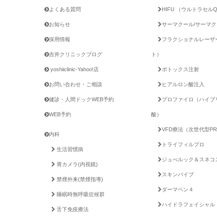
よくある質問
HIFU （ウルトラセル
お知らせ
サーマクール/サーマ
採用情報
フラクショナルレーザ
吉井クリニックブログ
ト）
yoshiiclinic-Yahoo!店
ボトックス注射
お問い合わせ・ご相談
ヒアルロン酸注入
健診・人間ドックWEB予約
プロファイロ（ハイブ
WEB予約
酸）
VFD療法（次世代型PR
内科
トライフィルプロ
生活習慣病
ジュべルック＆スネコ
胃カメラ(内視鏡)
スキンバイブ
禁煙外来(禁煙指導)
ダーマペン４
睡眠時無呼吸症候群
ハイドラフェイシャル
舌下免疫療法