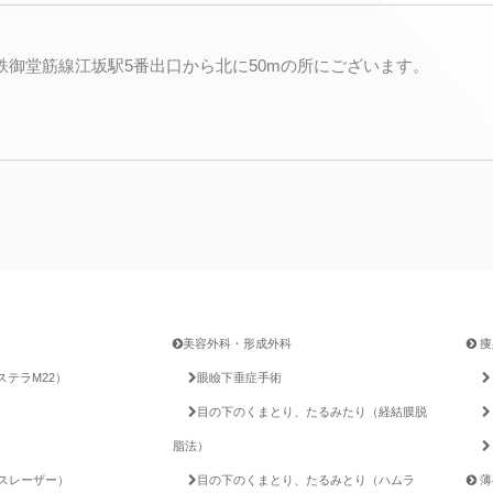
鉄御堂筋線江坂駅5番出口から北に50mの所にございます。
美容外科・形成外科
痩
テラM22）
眼瞼下垂症手術
目の下のくまとり、たるみたり（経結膜脱
脂法）
ガスレーザー）
目の下のくまとり、たるみとり（ハムラ
薄